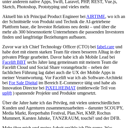
unter anderem native Apps, Swift, Laravel, PHP, REST, Vue.js,
Sketch, Photoshop, Prototyping und vieles mehr.
Aktuell bin ich Principal Product Engineer bei
AIRTIME
, wo ich an
der Schnittstelle von Produkt und Technik die AI-getriebene
Plattform baue, die Investor Relations neu denkt – und über die
mehr als 300 börsennotierte Unternehmen die passenden Investoren
finden und langfristige Beziehungen aufbauen.
Zuvor war ich Chief Technology Officer (CTO) bei
fabel.care
und
habe dort mit einem starken Team für einen besseren Alltag in der
privaten Pflege gearbeitet. Davor habe ich als Mobile Lead bei
Facelift BBT
sechs Jahre lang gemeinsam mit meinem Team die
Facelift Cloud und Social Share vorangebracht – neben der
fachlichen Führung lag dabei auch die UX der Mobile Apps in
meiner Verantwortung. Vor Facelift war ich als Software-Architekt
bei
For Sale Digital
im Bereich E-Commerce tätig und habe als
Innovation Director bei
PiXELHEIMAT
(mittlerweile Teil von
upljft
) spannende Projekte und Produkte umgesetzt.
Über die Jahre hatte ich das Privileg, mit vielen unterschiedlichen
Kunden und Agenturen zusammenzuarbeiten – darunter SCOUPY,
Media Markt, Reeperbahn Festival, Plan.Net, KMP, Rochus
Mummert, Karsten Jahnke, TANZRAUM, touché! und der DFB.
Mehr über mich und meine Arbeit erzähle ich Dir gerne. Was